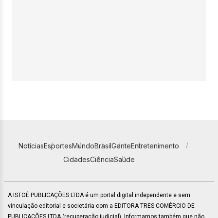
Notícias
Esportes
Mundo
Brasil
Gente
Entretenimento
Cidades
Ciência
Saúde
A ISTOÉ PUBLICAÇÕES LTDA é um portal digital independente e sem
vinculação editorial e societária com a EDITORA TRES COMÉRCIO DE
PUBLICACÕES LTDA (recuperação judicial). Informamos também que não