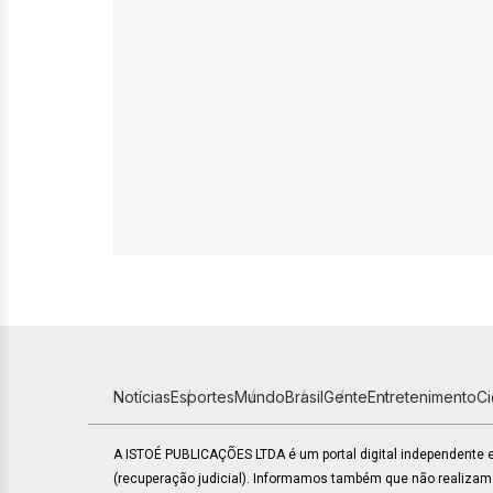
Notícias
Esportes
Mundo
Brasil
Gente
Entretenimento
C
A ISTOÉ PUBLICAÇÕES LTDA é um portal digital independente
(recuperação judicial). Informamos também que não realiza