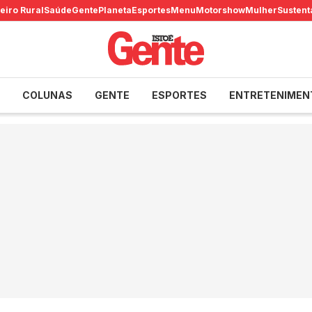
eiro Rural
Saúde
Gente
Planeta
Esportes
Menu
Motorshow
Mulher
Sustent
COLUNAS
GENTE
ESPORTES
ENTRETENIMEN