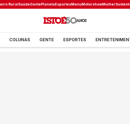
eiro Rural
Saúde
Gente
Planeta
Esportes
Menu
Motorshow
Mulher
Sustent
COLUNAS
GENTE
ESPORTES
ENTRETENIMEN