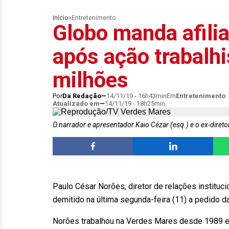
Início
>
Entretenimento
Globo manda afilia
após ação trabalhi
milhões
Por
Da Redação
14/11/19 - 16h43min
Em
Entretenimento
Atualizado em
14/11/19 - 18h25min
O narrador e apresentador Kaio Cézar (esq.) e o ex-direto
Paulo César Norões, diretor de relações instituci
demitido na última segunda-feira (11) a pedido d
Norões trabalhou na Verdes Mares desde 1989 e 