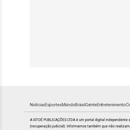
Notícias
Esportes
Mundo
Brasil
Gente
Entretenimento
C
A ISTOÉ PUBLICAÇÕES LTDA é um portal digital independente
(recuperação judicial). Informamos também que não realiza