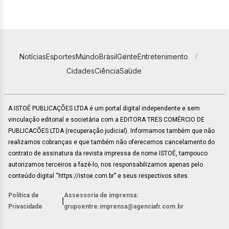
Notícias
Esportes
Mundo
Brasil
Gente
Entretenimento
Cidades
Ciência
Saúde
A ISTOÉ PUBLICAÇÕES LTDA é um portal digital independente e sem
vinculação editorial e societária com a EDITORA TRES COMÉRCIO DE
PUBLICACÕES LTDA (recuperação judicial). Informamos também que não
realizamos cobranças e que também não oferecemos cancelamento do
contrato de assinatura da revista impressa de nome ISTOÉ, tampouco
autorizamos terceiros a fazê-lo, nos responsabilizamos apenas pelo
conteúdo digital “https://istoe.com.br” e seus respectivos sites.
Política de
Assessoria de imprensa:
|
Privacidade
grupoentre.imprensa@agenciafr.com.br