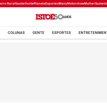
eiro Rural
Saúde
Gente
Planeta
Esportes
Menu
Motorshow
Mulher
Sustent
COLUNAS
GENTE
ESPORTES
ENTRETENIMEN