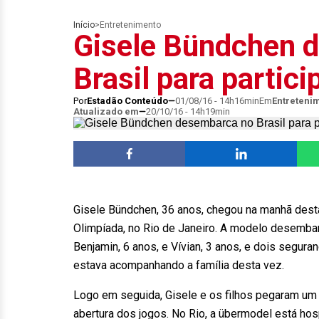
Início
>
Entretenimento
Gisele Bündchen 
Brasil para partic
Por
Estadão Conteúdo
01/08/16 - 14h16min
Em
Entreteni
Atualizado em
20/10/16 - 14h19min
Gisele Bündchen, 36 anos, chegou na manhã desta s
Olimpíada, no Rio de Janeiro. A modelo desembar
Benjamin, 6 anos, e Vívian, 3 anos, e dois segura
estava acompanhando a família desta vez.
Logo em seguida, Gisele e os filhos pegaram um j
abertura dos jogos. No Rio, a übermodel está ho