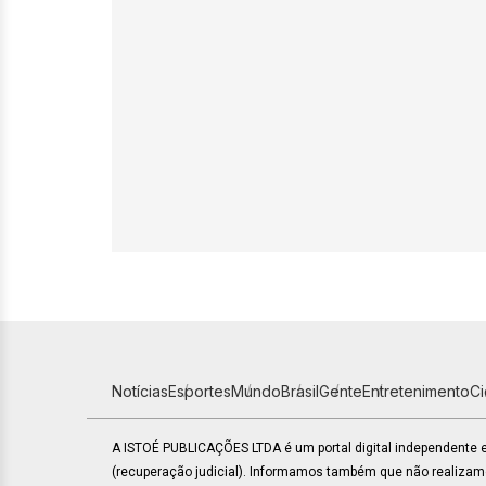
Notícias
Esportes
Mundo
Brasil
Gente
Entretenimento
C
A ISTOÉ PUBLICAÇÕES LTDA é um portal digital independente
(recuperação judicial). Informamos também que não realiza