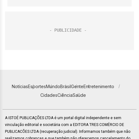
Notícias
Esportes
Mundo
Brasil
Gente
Entretenimento
Cidades
Ciência
Saúde
A ISTOÉ PUBLICAÇÕES LTDA é um portal digital independente e sem
vinculação editorial e societária com a EDITORA TRES COMÉRCIO DE
PUBLICACÕES LTDA (recuperação judicial). Informamos também que não
realizamos cobranças e que também não oferecemos cancelamento do