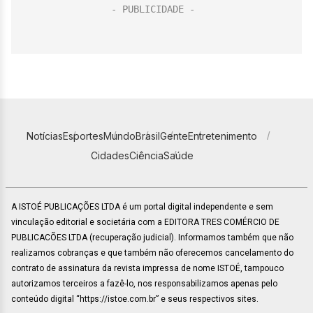
Notícias
Esportes
Mundo
Brasil
Gente
Entretenimento
Cidades
Ciência
Saúde
A ISTOÉ PUBLICAÇÕES LTDA é um portal digital independente e sem
vinculação editorial e societária com a EDITORA TRES COMÉRCIO DE
PUBLICACÕES LTDA (recuperação judicial). Informamos também que não
realizamos cobranças e que também não oferecemos cancelamento do
contrato de assinatura da revista impressa de nome ISTOÉ, tampouco
autorizamos terceiros a fazê-lo, nos responsabilizamos apenas pelo
conteúdo digital “https://istoe.com.br” e seus respectivos sites.