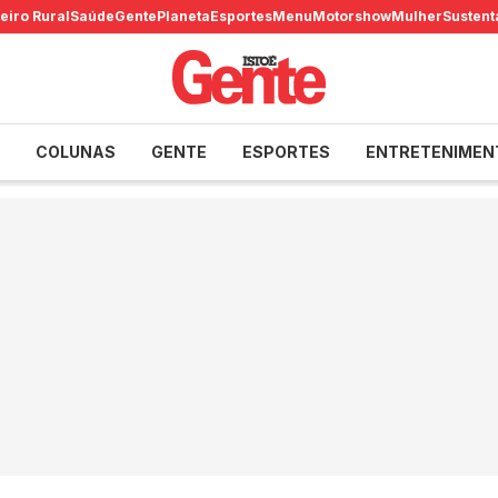
eiro Rural
Saúde
Gente
Planeta
Esportes
Menu
Motorshow
Mulher
Sustent
COLUNAS
GENTE
ESPORTES
ENTRETENIMEN