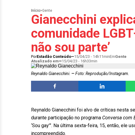
Início
>
Gente
Gianecchini explic
comunidade LGBT+:
não sou parte’
Por
Estadão Conteúdo
15/04/23 - 14h11min
Em
Gente
Atualizado em
15/04/23 - 16h33min
Reynaldo Gianecchini.
Foto: Reprodução/Instagram.
Reynaldo Gianecchini foi alvo de críticas nesta
durante participação no programa
Conversa com B
‘Sou gay’”. Na última sexta-feira, 15, então, ele 
incompreendido.