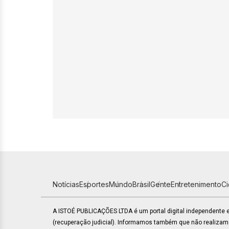
Notícias
Esportes
Mundo
Brasil
Gente
Entretenimento
C
A ISTOÉ PUBLICAÇÕES LTDA é um portal digital independente
(recuperação judicial). Informamos também que não realiza