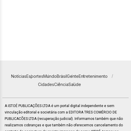
Notícias
Esportes
Mundo
Brasil
Gente
Entretenimento
Cidades
Ciência
Saúde
A ISTOÉ PUBLICAÇÕES LTDA é um portal digital independente e sem
vinculação editorial e societária com a EDITORA TRES COMÉRCIO DE
PUBLICACÕES LTDA (recuperação judicial). Informamos também que não
realizamos cobranças e que também não oferecemos cancelamento do