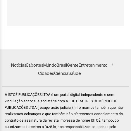
Notícias
Esportes
Mundo
Brasil
Gente
Entretenimento
Cidades
Ciência
Saúde
A ISTOÉ PUBLICAÇÕES LTDA é um portal digital independente e sem
vinculação editorial e societária com a EDITORA TRES COMÉRCIO DE
PUBLICACÕES LTDA (recuperação judicial). Informamos também que não
realizamos cobranças e que também não oferecemos cancelamento do
contrato de assinatura da revista impressa de nome ISTOÉ, tampouco
autorizamos terceiros a fazê-lo, nos responsabilizamos apenas pelo