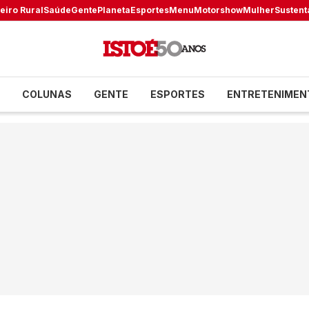
eiro Rural
Saúde
Gente
Planeta
Esportes
Menu
Motorshow
Mulher
Sustent
COLUNAS
GENTE
ESPORTES
ENTRETENIMEN