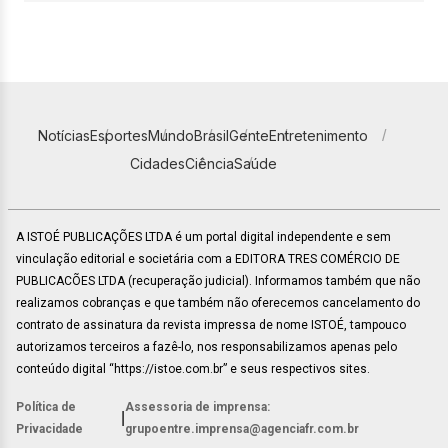
Notícias
Esportes
Mundo
Brasil
Gente
Entretenimento
Cidades
Ciência
Saúde
A ISTOÉ PUBLICAÇÕES LTDA é um portal digital independente e sem
vinculação editorial e societária com a EDITORA TRES COMÉRCIO DE
PUBLICACÕES LTDA (recuperação judicial). Informamos também que não
realizamos cobranças e que também não oferecemos cancelamento do
contrato de assinatura da revista impressa de nome ISTOÉ, tampouco
autorizamos terceiros a fazê-lo, nos responsabilizamos apenas pelo
conteúdo digital “https://istoe.com.br” e seus respectivos sites.
Política de
Assessoria de imprensa:
|
Privacidade
grupoentre.imprensa@agenciafr.com.br