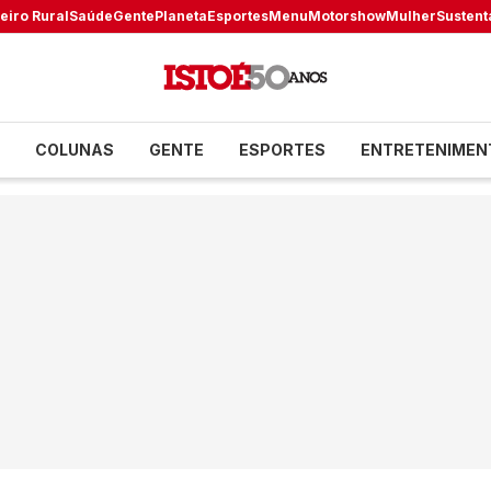
eiro Rural
Saúde
Gente
Planeta
Esportes
Menu
Motorshow
Mulher
Sustent
COLUNAS
GENTE
ESPORTES
ENTRETENIMEN