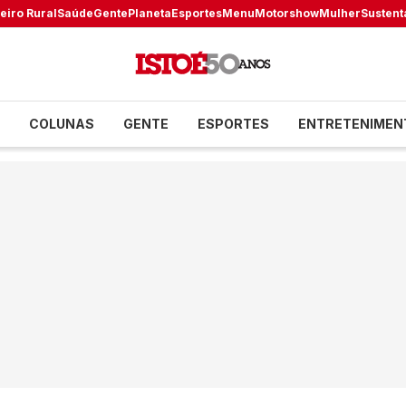
eiro Rural
Saúde
Gente
Planeta
Esportes
Menu
Motorshow
Mulher
Sustent
COLUNAS
GENTE
ESPORTES
ENTRETENIMEN