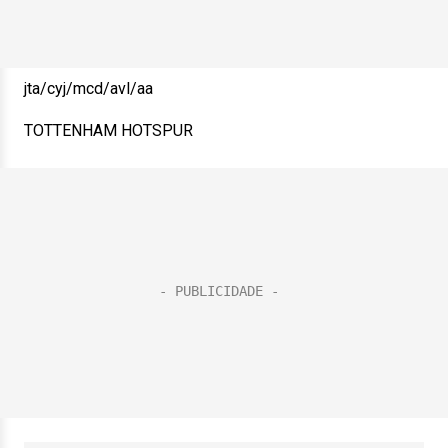
jta/cyj/mcd/avl/aa
TOTTENHAM HOTSPUR