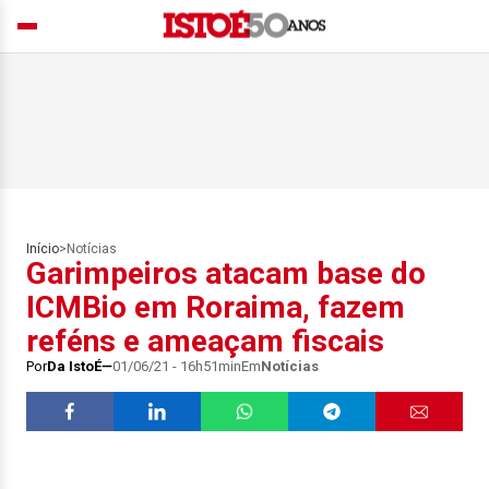
Início
>
Notícias
Garimpeiros atacam base do
ICMBio em Roraima, fazem
reféns e ameaçam fiscais
Por
Da IstoÉ
01/06/21 - 16h51min
Em
Notícias