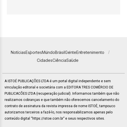
Notícias
Esportes
Mundo
Brasil
Gente
Entretenimento
Cidades
Ciência
Saúde
A ISTOÉ PUBLICAÇÕES LTDA é um portal digital independente e sem
vinculação editorial e societária com a EDITORA TRES COMÉRCIO DE
PUBLICACÕES LTDA (recuperação judicial). Informamos também que não
realizamos cobranças e que também não oferecemos cancelamento do
contrato de assinatura da revista impressa de nome ISTOÉ, tampouco
autorizamos terceiros a fazê-lo, nos responsabilizamos apenas pelo
conteúdo digital “https://istoe.com.br” e seus respectivos sites.