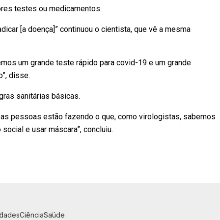
ores testes ou medicamentos.
adicar [a doença]” continuou o cientista, que vê a mesma
éssemos um grande teste rápido para covid-19 e um grande
”, disse.
ras sanitárias básicas.
as pessoas estão fazendo o que, como virologistas, sabemos
 social e usar máscara”, concluiu.
idades
Ciência
Saúde