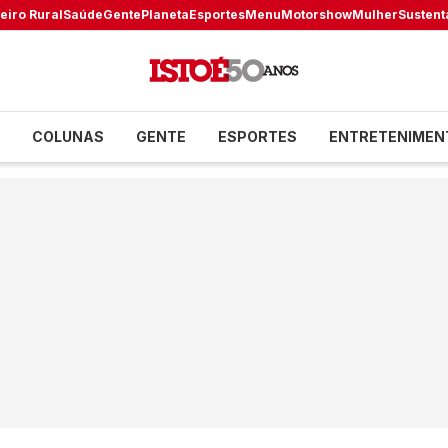
eiro Rural
Saúde
Gente
Planeta
Esportes
Menu
Motorshow
Mulher
Sustent
COLUNAS
GENTE
ESPORTES
ENTRETENIMEN