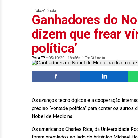
Início
>
Ciência
Ganhadores do No
dizem que frear ví
política’
Por
AFP
05/10/20 - 18h56min
Em
Ciência
Os avanços tecnológicos e a cooperação internac
preciso “vontade política” para conter os surtos 
Nobel de Medicina.
Os americanos Charles Rice, da Universidade Rock
foram premiados ao lado do britânico Michael Hou