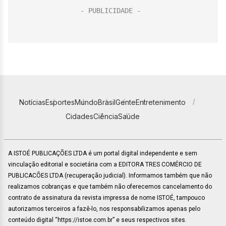
Notícias
Esportes
Mundo
Brasil
Gente
Entretenimento
Cidades
Ciência
Saúde
A ISTOÉ PUBLICAÇÕES LTDA é um portal digital independente e sem
vinculação editorial e societária com a EDITORA TRES COMÉRCIO DE
PUBLICACÕES LTDA (recuperação judicial). Informamos também que não
realizamos cobranças e que também não oferecemos cancelamento do
contrato de assinatura da revista impressa de nome ISTOÉ, tampouco
autorizamos terceiros a fazê-lo, nos responsabilizamos apenas pelo
conteúdo digital “https://istoe.com.br” e seus respectivos sites.