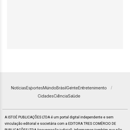
Notícias
Esportes
Mundo
Brasil
Gente
Entretenimento
Cidades
Ciência
Saúde
A ISTOÉ PUBLICAÇÕES LTDA é um portal digital independente e sem
vinculação editorial e societária com a EDITORA TRES COMÉRCIO DE
PUBLICACÕES LTDA (recuperação judicial). Informamos também que não