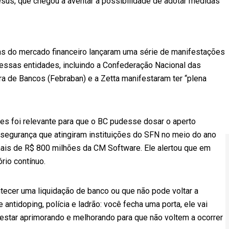
esus, que chegou a aventar a possibilidade de adotar medidas
as do mercado financeiro lançaram uma série de manifestações
essas entidades, incluindo a Confederação Nacional das
ira de Bancos (Febraban) e a Zetta manifestaram ter “plena
ções foi relevante para que o BC pudesse dosar o aperto
e segurança que atingiram instituições do SFN no meio do ano
ais de R$ 800 milhões da CM Software. Ele alertou que em
rio contínuo.
ontecer uma liquidação de banco ou que não pode voltar a
antidoping, polícia e ladrão: você fecha uma porta, ele vai
 estar aprimorando e melhorando para que não voltem a ocorrer