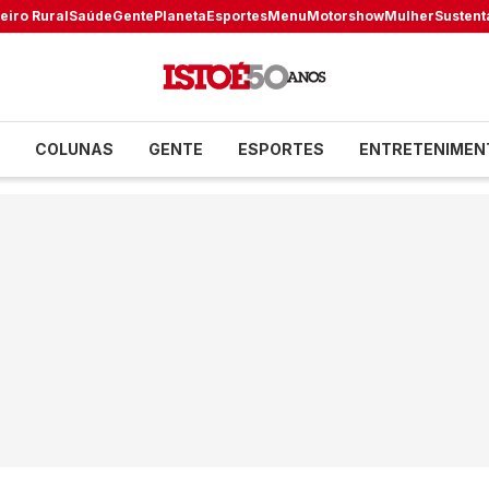
eiro Rural
Saúde
Gente
Planeta
Esportes
Menu
Motorshow
Mulher
Sustent
COLUNAS
GENTE
ESPORTES
ENTRETENIMEN