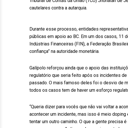
Tribunal de Contas da União (TCU) Jhonatan de J
cautelares contra a autarquia.
Durante esse processo, entidades representativ
públicas em apoio ao BC. Em um dos casos, 11 d
Indústrias Financeiras (FIN), a Federação Brasile
confiança” na autoridade monetária.
Galípolo reforçou ainda que o apoio das institui
regulatório que seria feito após os incidentes d
passado. O mais famoso deles foi o desvio de m
todos os casos tem de haver um esforço regulató
“Queria dizer para vocês que não vai voltar a ac
acontecer um incidente, mas isso é meio doping e 
tentar um outro caminho. O que a gente precisa é