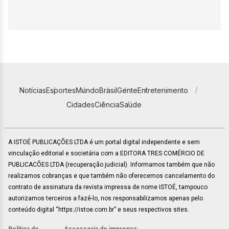
Notícias
Esportes
Mundo
Brasil
Gente
Entretenimento
Cidades
Ciência
Saúde
A ISTOÉ PUBLICAÇÕES LTDA é um portal digital independente e sem
vinculação editorial e societária com a EDITORA TRES COMÉRCIO DE
PUBLICACÕES LTDA (recuperação judicial). Informamos também que não
realizamos cobranças e que também não oferecemos cancelamento do
contrato de assinatura da revista impressa de nome ISTOÉ, tampouco
autorizamos terceiros a fazê-lo, nos responsabilizamos apenas pelo
conteúdo digital “https://istoe.com.br” e seus respectivos sites.