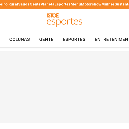
eiro Rural
Saúde
Gente
Planeta
Esportes
Menu
Motorshow
Mulher
Sustent
COLUNAS
GENTE
ESPORTES
ENTRETENIMEN