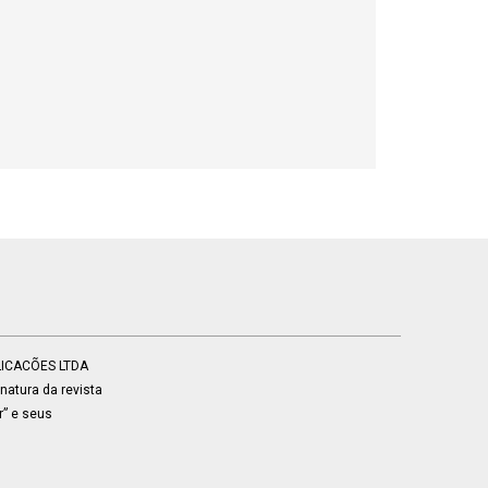
BLICACÕES LTDA
atura da revista
r” e seus