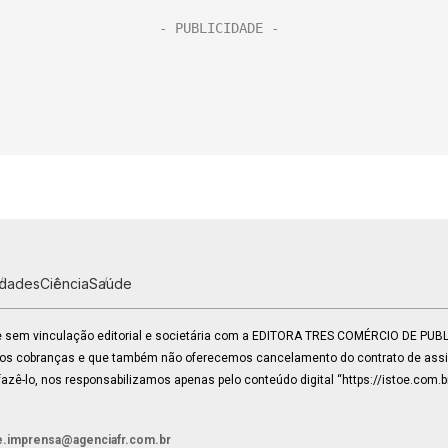
idades
Ciência
Saúde
 e sem vinculação editorial e societária com a EDITORA TRES COMÉRCIO DE PU
mos cobranças e que também não oferecemos cancelamento do contrato de assin
zê-lo, nos responsabilizamos apenas pelo conteúdo digital “https://istoe.com.b
e.imprensa@agenciafr.com.br