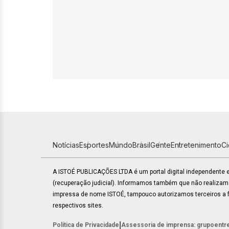
Notícias
Esportes
Mundo
Brasil
Gente
Entretenimento
C
A ISTOÉ PUBLICAÇÕES LTDA é um portal digital independente
(recuperação judicial). Informamos também que não realiza
impressa de nome ISTOÉ, tampouco autorizamos terceiros a fa
respectivos sites.
|
Política de Privacidade
Assessoria de imprensa: grupoentr