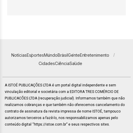
Notícias
Esportes
Mundo
Brasil
Gente
Entretenimento
Cidades
Ciência
Saúde
A ISTOÉ PUBLICAÇÕES LTDA é um portal digital independente e sem
vinculação editorial e societária com a EDITORA TRES COMÉRCIO DE
PUBLICACÕES LTDA (recuperação judicial). Informamos também que não
realizamos cobranças e que também não oferecemos cancelamento do
contrato de assinatura da revista impressa de nome ISTOÉ, tampouco
autorizamos terceiros a fazê-lo, nos responsabilizamos apenas pelo
conteúdo digital “https://istoe.com.br” e seus respectivos sites.