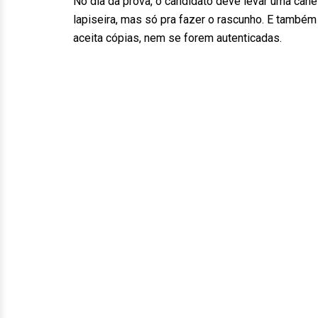
No dia da prova, o candidato deve levar uma canet
lapiseira, mas só pra fazer o rascunho. E também
aceita cópias, nem se forem autenticadas.