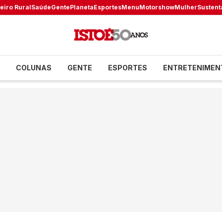
eiro Rural
Saúde
Gente
Planeta
Esportes
Menu
Motorshow
Mulher
Sustent
COLUNAS
GENTE
ESPORTES
ENTRETENIMEN