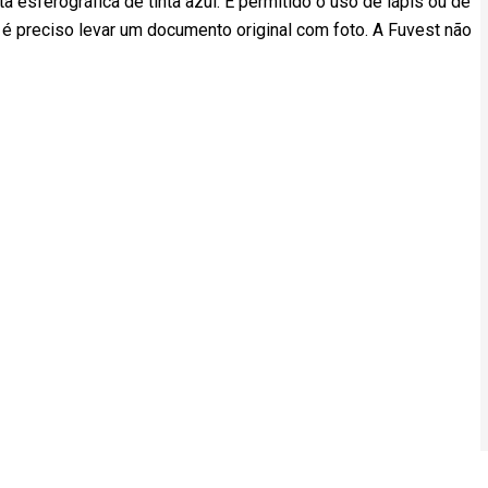
a esferográfica de tinta azul. É permitido o uso de lápis ou de
 é preciso levar um documento original com foto. A Fuvest não