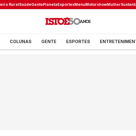
eiro Rural
Saúde
Gente
Planeta
Esportes
Menu
Motorshow
Mulher
Sustent
COLUNAS
GENTE
ESPORTES
ENTRETENIMEN