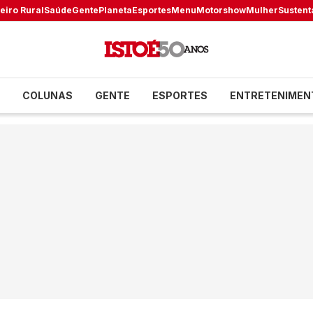
eiro Rural
Saúde
Gente
Planeta
Esportes
Menu
Motorshow
Mulher
Sustent
COLUNAS
GENTE
ESPORTES
ENTRETENIMEN