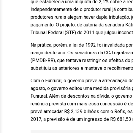
que estabelecia uma alíquota de 2,1% sobre a rec
independentemente de o produtor rural já contrib
produtores rurais alegam haver dupla tributação,
pagamento. O projeto, de autoria da senadora K
Tribunal Federal (STF) de 2011 que julgou inconst
Na prática, porém, a lei de 1992 foi invalidada po
março deste ano. Os senadores da CCJ rejeitara
(PMDB-RR), que tentava restringir os efeitos do pr
substituiu as anteriores e manteve o recolhiment
Com o Funrural, o governo prevê a arrecadação de
agosto, o governo editou uma medida provisória 
Funrural. Além de descontos na dívida, o governo 
renúncia prevista com mais essa concessão é de 
prevê arrecadar R$ 2,139 bilhões com o Refis, e
2017, a previsão é de um ingresso de R$ 681,53 