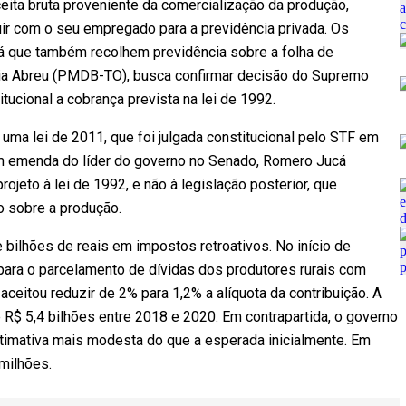
eita bruta proveniente da comercialização da produção,
uir com o seu empregado para a previdência privada. Os
 já que também recolhem previdência sobre a folha de
átia Abreu (PMDB-TO), busca confirmar decisão do Supremo
itucional a cobrança prevista na lei de 1992.
r uma lei de 2011, que foi julgada constitucional pelo STF em
m emenda do líder do governo no Senado, Romero Jucá
ojeto à lei de 1992, e não à legislação posterior, que
o sobre a produção.
 bilhões de reais em impostos retroativos. No início de
para o parcelamento de dívidas dos produtores rurais com
aceitou reduzir de 2% para 1,2% a alíquota da contribuição. A
R$ 5,4 bilhões entre 2018 e 2020. Em contrapartida, o governo
stimativa mais modesta do que a esperada inicialmente. Em
milhões.