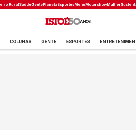
eiro Rural
Saúde
Gente
Planeta
Esportes
Menu
Motorshow
Mulher
Sustent
COLUNAS
GENTE
ESPORTES
ENTRETENIMEN