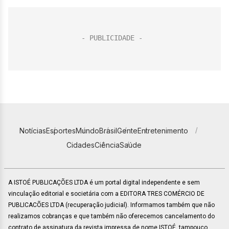
Notícias
Esportes
Mundo
Brasil
Gente
Entretenimento
Cidades
Ciência
Saúde
A ISTOÉ PUBLICAÇÕES LTDA é um portal digital independente e sem
vinculação editorial e societária com a EDITORA TRES COMÉRCIO DE
PUBLICACÕES LTDA (recuperação judicial). Informamos também que não
realizamos cobranças e que também não oferecemos cancelamento do
contrato de assinatura da revista impressa de nome ISTOÉ, tampouco