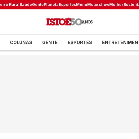
eiro Rural
Saúde
Gente
Planeta
Esportes
Menu
Motorshow
Mulher
Sustent
COLUNAS
GENTE
ESPORTES
ENTRETENIMEN