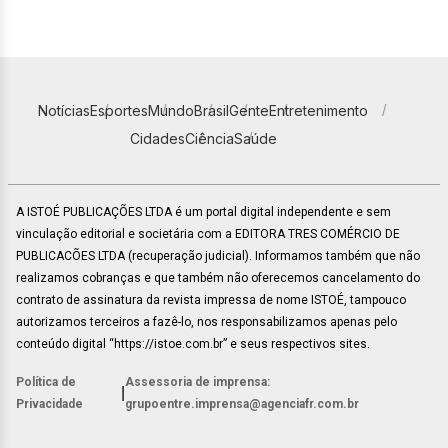
Notícias
Esportes
Mundo
Brasil
Gente
Entretenimento
Cidades
Ciência
Saúde
A ISTOÉ PUBLICAÇÕES LTDA é um portal digital independente e sem
vinculação editorial e societária com a EDITORA TRES COMÉRCIO DE
PUBLICACÕES LTDA (recuperação judicial). Informamos também que não
realizamos cobranças e que também não oferecemos cancelamento do
contrato de assinatura da revista impressa de nome ISTOÉ, tampouco
autorizamos terceiros a fazê-lo, nos responsabilizamos apenas pelo
conteúdo digital “https://istoe.com.br” e seus respectivos sites.
Política de
Assessoria de imprensa:
|
Privacidade
grupoentre.imprensa@agenciafr.com.br