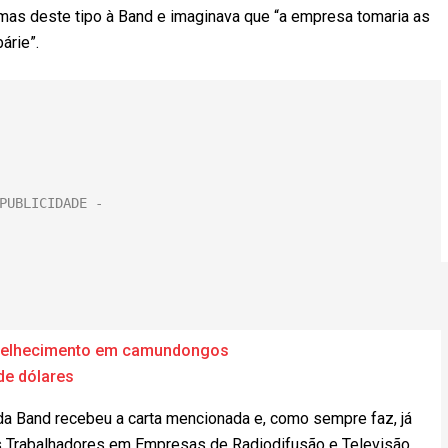
lemas deste tipo à Band e imaginava que “a empresa tomaria as
árie”.
envelhecimento em camundongos
de dólares
 da Band recebeu a carta mencionada e, como sempre faz, já
s Trabalhadores em Empresas de Radiodifusão e Televisão