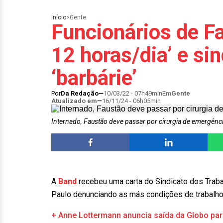
Início
>
Gente
Funcionários de F
12 horas/dia’ e si
‘barbárie’
Por
Da Redação
10/03/22 - 07h49min
Em
Gente
Atualizado em
16/11/24 - 06h05min
Internado, Faustão deve passar por cirurgia de emergênc
A
Band
recebeu uma carta do Sindicato dos Trab
Paulo denunciando as más condições de trabalh
+ Anne Lottermann anuncia saída da Globo par