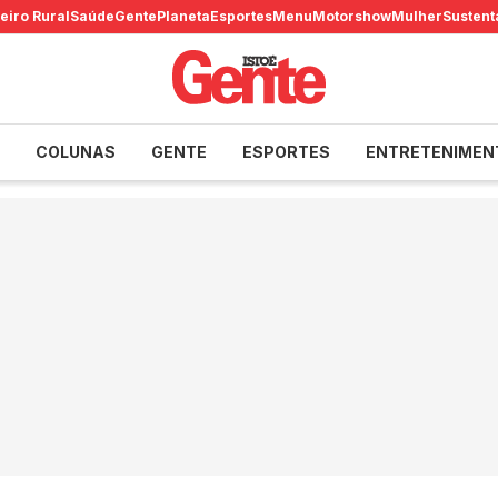
eiro Rural
Saúde
Gente
Planeta
Esportes
Menu
Motorshow
Mulher
Sustent
COLUNAS
GENTE
ESPORTES
ENTRETENIMEN