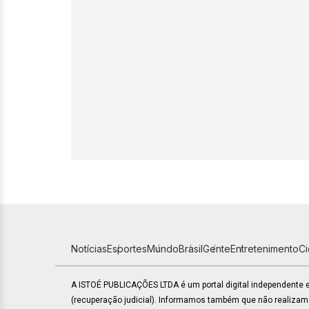
Notícias
Esportes
Mundo
Brasil
Gente
Entretenimento
C
A ISTOÉ PUBLICAÇÕES LTDA é um portal digital independente
(recuperação judicial). Informamos também que não realiza