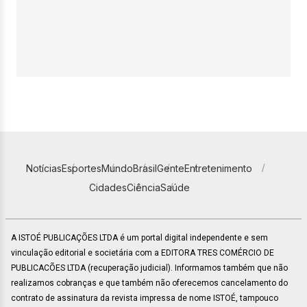
Notícias
Esportes
Mundo
Brasil
Gente
Entretenimento
Cidades
Ciência
Saúde
A ISTOÉ PUBLICAÇÕES LTDA é um portal digital independente e sem
vinculação editorial e societária com a EDITORA TRES COMÉRCIO DE
PUBLICACÕES LTDA (recuperação judicial). Informamos também que não
realizamos cobranças e que também não oferecemos cancelamento do
contrato de assinatura da revista impressa de nome ISTOÉ, tampouco