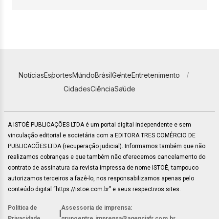
Notícias
Esportes
Mundo
Brasil
Gente
Entretenimento
Cidades
Ciência
Saúde
A ISTOÉ PUBLICAÇÕES LTDA é um portal digital independente e sem
vinculação editorial e societária com a EDITORA TRES COMÉRCIO DE
PUBLICACÕES LTDA (recuperação judicial). Informamos também que não
realizamos cobranças e que também não oferecemos cancelamento do
contrato de assinatura da revista impressa de nome ISTOÉ, tampouco
autorizamos terceiros a fazê-lo, nos responsabilizamos apenas pelo
conteúdo digital “https://istoe.com.br” e seus respectivos sites.
Política de
Assessoria de imprensa:
|
Privacidade
grupoentre.imprensa@agenciafr.com.br