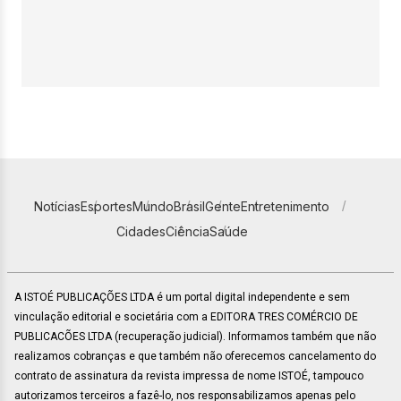
Notícias
Esportes
Mundo
Brasil
Gente
Entretenimento
Cidades
Ciência
Saúde
A ISTOÉ PUBLICAÇÕES LTDA é um portal digital independente e sem
vinculação editorial e societária com a EDITORA TRES COMÉRCIO DE
PUBLICACÕES LTDA (recuperação judicial). Informamos também que não
realizamos cobranças e que também não oferecemos cancelamento do
contrato de assinatura da revista impressa de nome ISTOÉ, tampouco
autorizamos terceiros a fazê-lo, nos responsabilizamos apenas pelo