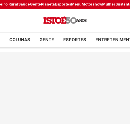
eiro Rural
Saúde
Gente
Planeta
Esportes
Menu
Motorshow
Mulher
Sustent
COLUNAS
GENTE
ESPORTES
ENTRETENIMEN