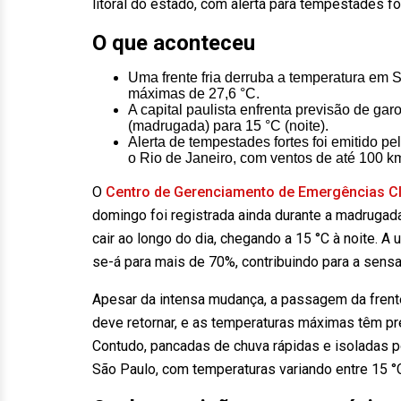
litoral do estado, com alerta para tempestades fo
O que aconteceu
Uma frente fria derruba a temperatura em
máximas de 27,6 °C.
A capital paulista enfrenta previsão de g
(madrugada) para 15 °C (noite).
Alerta de tempestades fortes foi emitido pe
o Rio de Janeiro, com ventos de até 100 
O
Centro de Gerenciamento de Emergências Cli
domingo foi registrada ainda durante a madrugada
cair ao longo do dia, chegando a 15 °C à noite. A
se-á para mais de 70%, contribuindo para a sensa
Apesar da intensa mudança, a passagem da frente f
deve retornar, e as temperaturas máximas têm pr
Contudo, pancadas de chuva rápidas e isoladas po
São Paulo, com temperaturas variando entre 15 °C