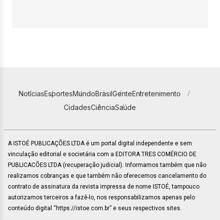
Notícias
Esportes
Mundo
Brasil
Gente
Entretenimento
Cidades
Ciência
Saúde
A ISTOÉ PUBLICAÇÕES LTDA é um portal digital independente e sem
vinculação editorial e societária com a EDITORA TRES COMÉRCIO DE
PUBLICACÕES LTDA (recuperação judicial). Informamos também que não
realizamos cobranças e que também não oferecemos cancelamento do
contrato de assinatura da revista impressa de nome ISTOÉ, tampouco
autorizamos terceiros a fazê-lo, nos responsabilizamos apenas pelo
conteúdo digital “https://istoe.com.br” e seus respectivos sites.