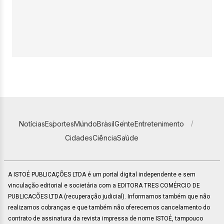
Notícias
Esportes
Mundo
Brasil
Gente
Entretenimento
Cidades
Ciência
Saúde
A ISTOÉ PUBLICAÇÕES LTDA é um portal digital independente e sem
vinculação editorial e societária com a EDITORA TRES COMÉRCIO DE
PUBLICACÕES LTDA (recuperação judicial). Informamos também que não
realizamos cobranças e que também não oferecemos cancelamento do
contrato de assinatura da revista impressa de nome ISTOÉ, tampouco