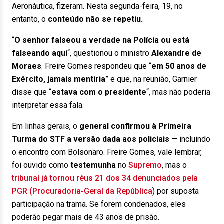
Aeronáutica, fizeram. Nesta segunda-feira, 19, no
entanto, o
conteúdo não se repetiu.
“
O senhor falseou a verdade na Polícia ou está
falseando aqui
“, questionou o ministro
Alexandre de
Moraes
. Freire Gomes respondeu que “
em 50 anos de
Exército, jamais mentiria
” e que, na reunião, Garnier
disse que “
estava com o presidente
“, mas não poderia
interpretar essa fala.
Em linhas gerais, o
general confirmou à Primeira
Turma do STF a versão dada aos policiais
— incluindo
o encontro com Bolsonaro. Freire Gomes, vale lembrar,
foi ouvido como
testemunha
no
Supremo
, mas o
tribunal já tornou réus 21 dos 34 denunciados pela
PGR (Procuradoria-Geral da República
) por suposta
participação na trama. Se forem condenados, eles
poderão pegar mais de 43 anos de prisão.