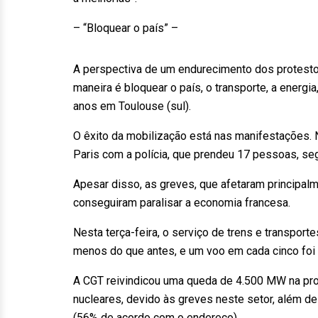
– “Bloquear o país” –
A perspectiva de um endurecimento dos protesto
maneira é bloquear o país, o transporte, a energi
anos em Toulouse (sul).
O êxito da mobilização está nas manifestações. 
Paris com a polícia, que prendeu 17 pessoas, seg
Apesar disso, as greves, que afetaram principalm
conseguiram paralisar a economia francesa.
Nesta terça-feira, o serviço de trens e transpor
menos do que antes, e um voo em cada cinco foi 
A CGT reivindicou uma queda de 4.500 MW na prod
nucleares, devido às greves neste setor, além d
(56% de acordo com o endereço).