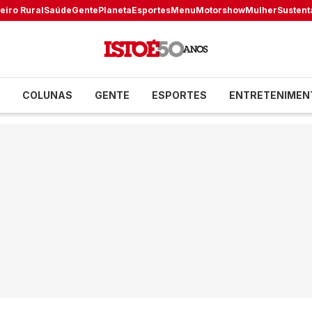
eiro Rural
Saúde
Gente
Planeta
Esportes
Menu
Motorshow
Mulher
Sustent
COLUNAS
GENTE
ESPORTES
ENTRETENIMEN