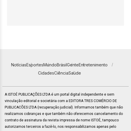
Notícias
Esportes
Mundo
Brasil
Gente
Entretenimento
Cidades
Ciência
Saúde
A ISTOÉ PUBLICAÇÕES LTDA é um portal digital independente e sem
vinculação editorial e societária com a EDITORA TRES COMÉRCIO DE
PUBLICACÕES LTDA (recuperação judicial). Informamos também que não
realizamos cobranças e que também não oferecemos cancelamento do
contrato de assinatura da revista impressa de nome ISTOÉ, tampouco
autorizamos terceiros a fazê-lo, nos responsabilizamos apenas pelo