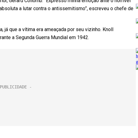
rior, Gérard Collomb. “Expresso minha emoção ante o horrível
absoluta a lutar contra o antissemitismo”, escreveu o chefe de
 já que a vítima era ameaçada por seu vizinho. Knoll
urante a Segunda Guerra Mundial em 1942.