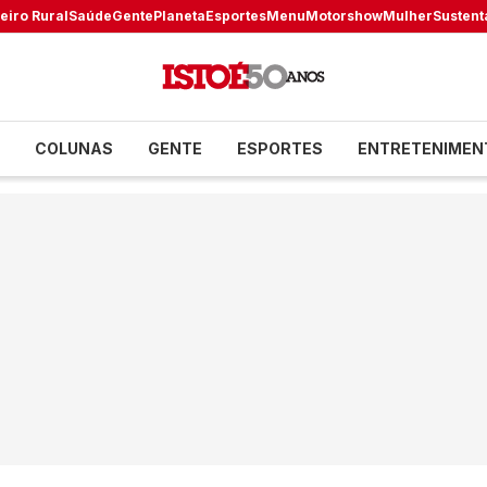
eiro Rural
Saúde
Gente
Planeta
Esportes
Menu
Motorshow
Mulher
Sustent
COLUNAS
GENTE
ESPORTES
ENTRETENIMEN