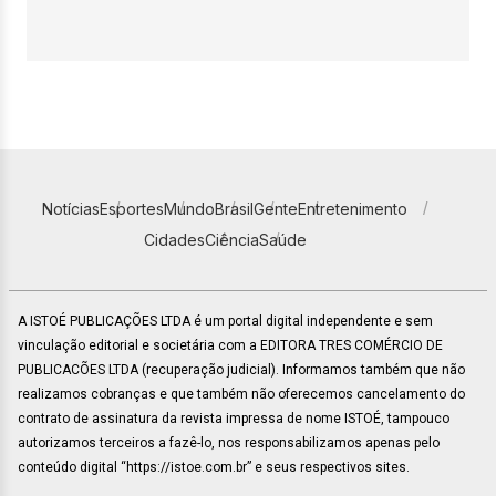
Notícias
Esportes
Mundo
Brasil
Gente
Entretenimento
Cidades
Ciência
Saúde
A ISTOÉ PUBLICAÇÕES LTDA é um portal digital independente e sem
vinculação editorial e societária com a EDITORA TRES COMÉRCIO DE
PUBLICACÕES LTDA (recuperação judicial). Informamos também que não
realizamos cobranças e que também não oferecemos cancelamento do
contrato de assinatura da revista impressa de nome ISTOÉ, tampouco
autorizamos terceiros a fazê-lo, nos responsabilizamos apenas pelo
conteúdo digital “https://istoe.com.br” e seus respectivos sites.