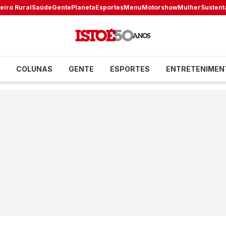
eiro Rural
Saúde
Gente
Planeta
Esportes
Menu
Motorshow
Mulher
Sustent
COLUNAS
GENTE
ESPORTES
ENTRETENIMEN