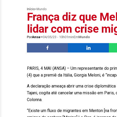
Início
>
Mundo
França diz que Mel
lidar com crise mi
Por
Ansa
04/05/23 - 10h01min
Em
Mundo
PARIS, 4 MAI (ANSA) – Um representante do prime
(4) que a premiê da Itália, Giorgia Meloni, é “inc
A declaração ameaça abrir uma crise diplomática
Tajani, cogita até cancelar uma missão em Paris,
Colonna.
“Existe um fluxo de migrantes em Menton [na fron