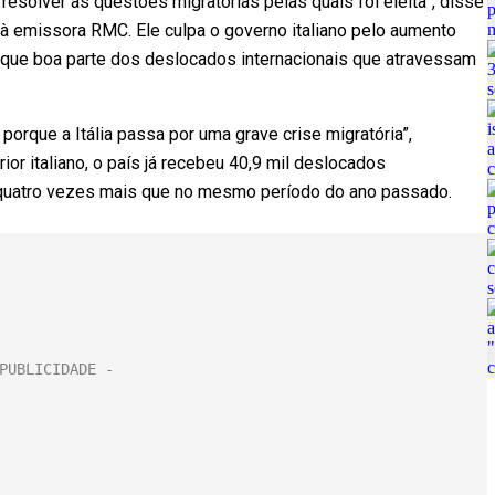
resolver as questões migratórias pelas quais foi eleita”, disse
, à emissora RMC. Ele culpa o governo italiano pelo aumento
z que boa parte dos deslocados internacionais que atravessam
orque a Itália passa por uma grave crise migratória”,
ior italiano, o país já recebeu 40,9 mil deslocados
e quatro vezes mais que no mesmo período do ano passado.