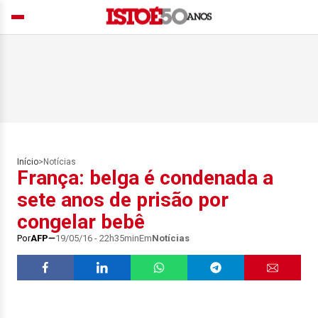
Início
>
Notícias
França: belga é condenada a
sete anos de prisão por
congelar bebê
Por
AFP
19/05/16 - 22h35min
Em
Notícias