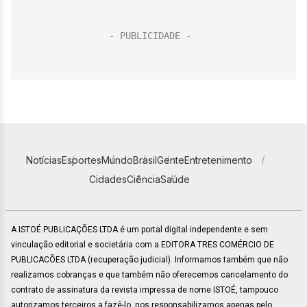
Notícias
Esportes
Mundo
Brasil
Gente
Entretenimento
Cidades
Ciência
Saúde
A ISTOÉ PUBLICAÇÕES LTDA é um portal digital independente e sem
vinculação editorial e societária com a EDITORA TRES COMÉRCIO DE
PUBLICACÕES LTDA (recuperação judicial). Informamos também que não
realizamos cobranças e que também não oferecemos cancelamento do
contrato de assinatura da revista impressa de nome ISTOÉ, tampouco
autorizamos terceiros a fazê-lo, nos responsabilizamos apenas pelo