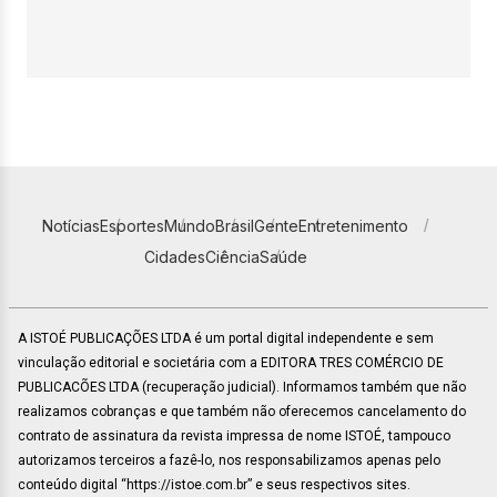
Notícias
Esportes
Mundo
Brasil
Gente
Entretenimento
Cidades
Ciência
Saúde
A ISTOÉ PUBLICAÇÕES LTDA é um portal digital independente e sem
vinculação editorial e societária com a EDITORA TRES COMÉRCIO DE
PUBLICACÕES LTDA (recuperação judicial). Informamos também que não
realizamos cobranças e que também não oferecemos cancelamento do
contrato de assinatura da revista impressa de nome ISTOÉ, tampouco
autorizamos terceiros a fazê-lo, nos responsabilizamos apenas pelo
conteúdo digital “https://istoe.com.br” e seus respectivos sites.