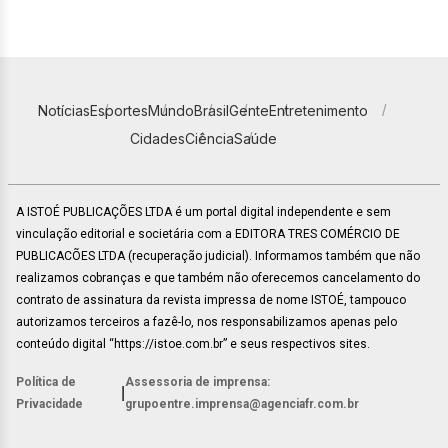
Notícias
Esportes
Mundo
Brasil
Gente
Entretenimento
Cidades
Ciência
Saúde
A ISTOÉ PUBLICAÇÕES LTDA é um portal digital independente e sem
vinculação editorial e societária com a EDITORA TRES COMÉRCIO DE
PUBLICACÕES LTDA (recuperação judicial). Informamos também que não
realizamos cobranças e que também não oferecemos cancelamento do
contrato de assinatura da revista impressa de nome ISTOÉ, tampouco
autorizamos terceiros a fazê-lo, nos responsabilizamos apenas pelo
conteúdo digital “https://istoe.com.br” e seus respectivos sites.
Política de
Assessoria de imprensa:
|
Privacidade
grupoentre.imprensa@agenciafr.com.br