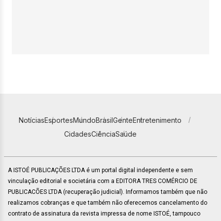
Notícias
Esportes
Mundo
Brasil
Gente
Entretenimento
Cidades
Ciência
Saúde
A ISTOÉ PUBLICAÇÕES LTDA é um portal digital independente e sem
vinculação editorial e societária com a EDITORA TRES COMÉRCIO DE
PUBLICACÕES LTDA (recuperação judicial). Informamos também que não
realizamos cobranças e que também não oferecemos cancelamento do
contrato de assinatura da revista impressa de nome ISTOÉ, tampouco