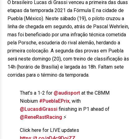
O brasileiro Lucas di Grassi venceu a primeira das duas
etapas da temporada 2021 da Fórmula E na cidade de
Puebla (México). Neste sábado (19), o piloto cruzou a
linha de chegada em segundo, atrás de Pascal Wehrlein,
mas foi beneficiado por uma infração técnica cometida
pela Porsche, escuderia do rival alemão, herdando a
primeira colocação. A segunda das provas em Puebla
será neste domingo (20), com treino de classificação às
14h (horário de Brasília) e largada às 18h. Faltam sete
corridas para o término da temporada.
That's a 1-2 for
@audisport
at the CBMM
Niobium
#PueblaEPrix
, with
@LucasdiGrassi
finishing in P1 ahead of
@ReneRastRacing
⚡️
Click here for LIVE updates
https://t.co/qD4c9DojZZ