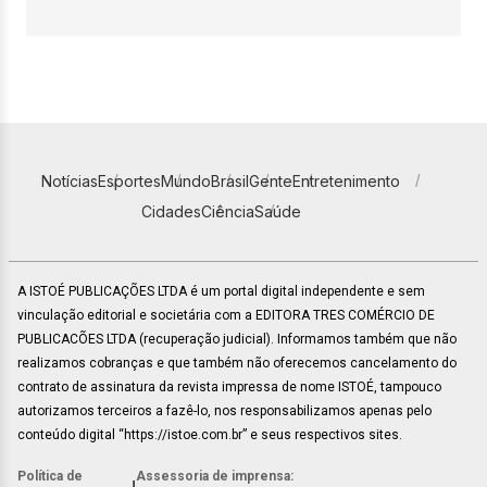
Notícias
Esportes
Mundo
Brasil
Gente
Entretenimento
Cidades
Ciência
Saúde
A ISTOÉ PUBLICAÇÕES LTDA é um portal digital independente e sem
vinculação editorial e societária com a EDITORA TRES COMÉRCIO DE
PUBLICACÕES LTDA (recuperação judicial). Informamos também que não
realizamos cobranças e que também não oferecemos cancelamento do
contrato de assinatura da revista impressa de nome ISTOÉ, tampouco
autorizamos terceiros a fazê-lo, nos responsabilizamos apenas pelo
conteúdo digital “https://istoe.com.br” e seus respectivos sites.
Política de
Assessoria de imprensa: