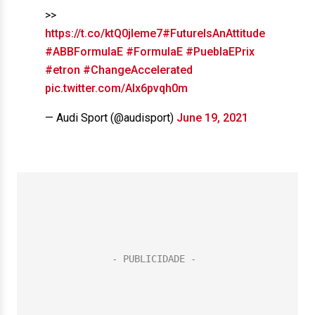
>>
https://t.co/ktQ0jleme7
#FutureIsAnAttitude
#ABBFormulaE
#FormulaE
#PueblaEPrix
#etron
#ChangeAccelerated
pic.twitter.com/AIx6pvqh0m
— Audi Sport (@audisport)
June 19, 2021