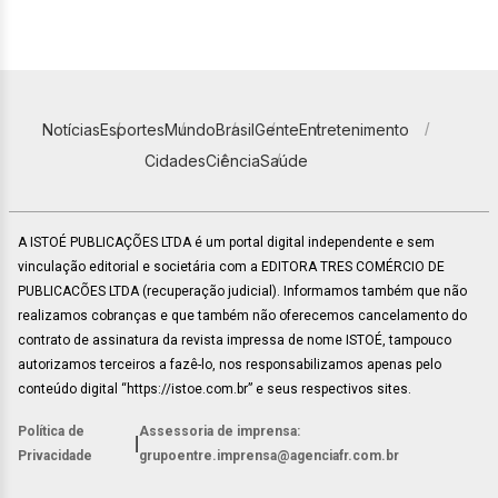
Notícias
Esportes
Mundo
Brasil
Gente
Entretenimento
Cidades
Ciência
Saúde
A ISTOÉ PUBLICAÇÕES LTDA é um portal digital independente e sem
vinculação editorial e societária com a EDITORA TRES COMÉRCIO DE
PUBLICACÕES LTDA (recuperação judicial). Informamos também que não
realizamos cobranças e que também não oferecemos cancelamento do
contrato de assinatura da revista impressa de nome ISTOÉ, tampouco
autorizamos terceiros a fazê-lo, nos responsabilizamos apenas pelo
conteúdo digital “https://istoe.com.br” e seus respectivos sites.
Política de
Assessoria de imprensa:
|
Privacidade
grupoentre.imprensa@agenciafr.com.br