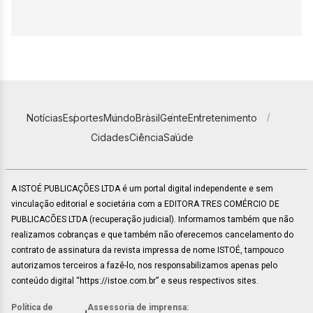
Notícias
Esportes
Mundo
Brasil
Gente
Entretenimento
Cidades
Ciência
Saúde
A ISTOÉ PUBLICAÇÕES LTDA é um portal digital independente e sem
vinculação editorial e societária com a EDITORA TRES COMÉRCIO DE
PUBLICACÕES LTDA (recuperação judicial). Informamos também que não
realizamos cobranças e que também não oferecemos cancelamento do
contrato de assinatura da revista impressa de nome ISTOÉ, tampouco
autorizamos terceiros a fazê-lo, nos responsabilizamos apenas pelo
conteúdo digital “https://istoe.com.br” e seus respectivos sites.
Política de
Assessoria de imprensa: